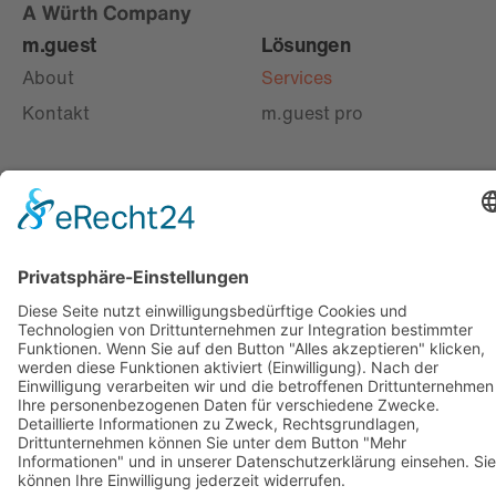
m.guest
Lösungen
About
Services
Kontakt
m.guest pro
Entdecken
Misc
marbet
Offices
m.next
Jobs
m.away
AGB
Social
Imprint
Privacy
Cookies
Gender Disclaimer